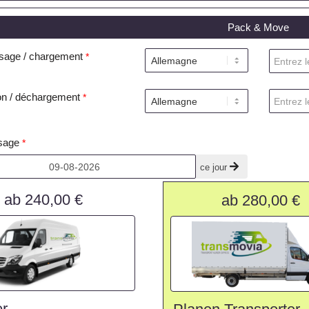
Pack & Move
sage / chargement
*
son / déchargement
*
sage
*
ce jour
ab 240,00 €
ab 280,00 €
er