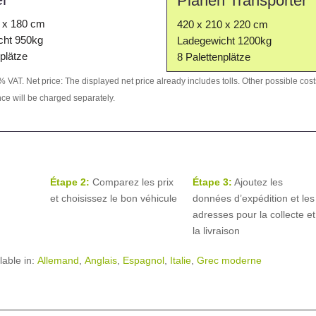
Planen Transporter
 x 180 cm
420 x 210 x 220 cm
cht 950kg
Ladegewicht 1200kg
plätze
8 Palettenplätze
 VAT. Net price: The displayed net price already includes tolls. Other possible costs
ce will be charged separately.
Étape 2:
Comparez les prix
Étape 3:
Ajoutez les
et choisissez le bon véhicule
données d’expédition et les
adresses pour la collecte et
la livraison
lable in:
Allemand
Anglais
Espagnol
Italie
Grec moderne